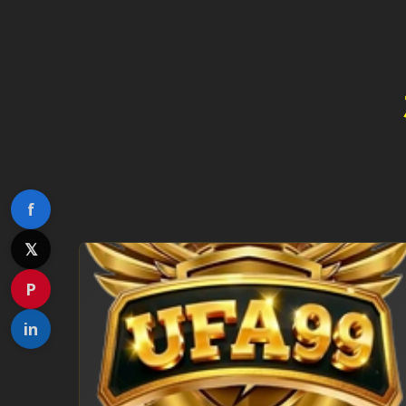
f
𝕏
P
in