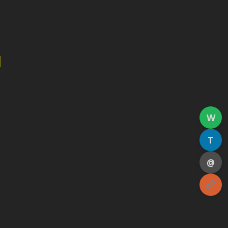
น
W
T
@