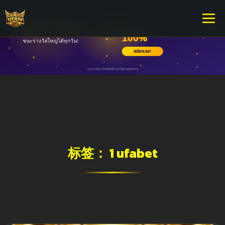
标签：
1 ufabet