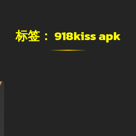
标签：
918kiss apk