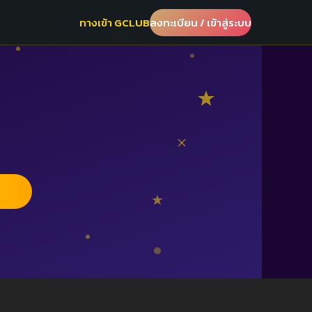
ทางเข้า GCLUB
ลงทะเบียน / เข้าสู่ระบบ