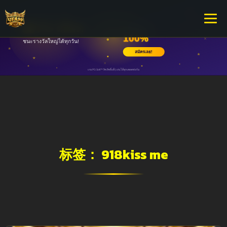
标签：
918kiss me