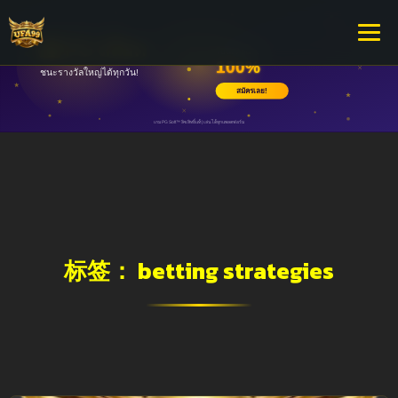
标签：
betting strategies