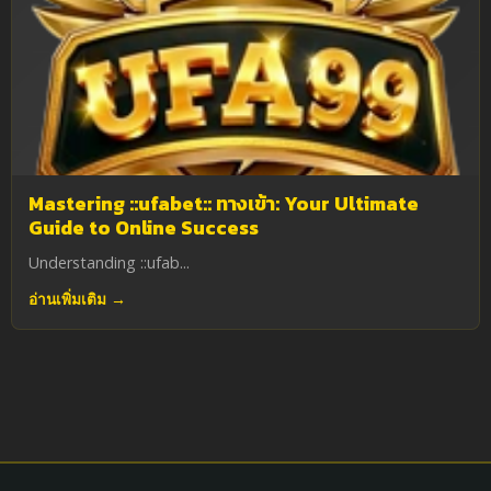
Mastering ::ufabet:: ทางเข้า: Your Ultimate
Guide to Online Success
Understanding ::ufab...
อ่านเพิ่มเติม →