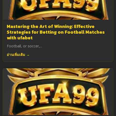
Mastering the Art of Winning: Effective
Strategies for Betting on Football Matches
with ufabet
Football, or soccer,...
อ่านเพิ่มเติม →