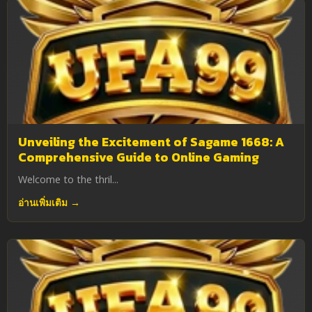
Unveiling the Excitement of Sagame 1668: A
Comprehensive Guide to Online Gaming
Welcome to the thril...
อ่านเพิ่มเติม →