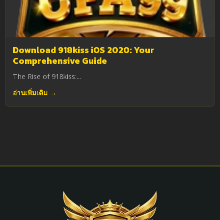
Download 918kiss iOS 2020: Your
Comprehensive Guide
The Rise of 918kiss:...
อ่านเพิ่มเติม →