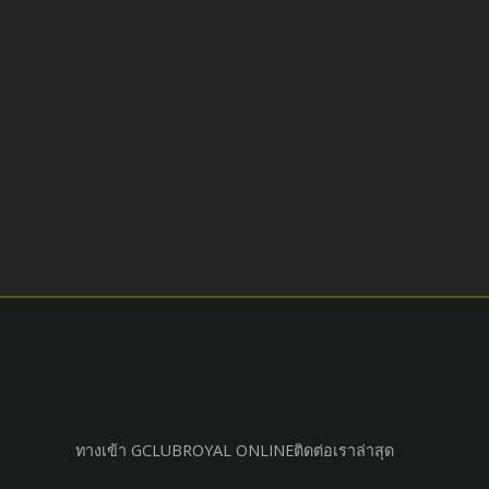
ทางเข้า GCLUB
ROYAL ONLINE
ติดต่อเรา
ล่าสุด