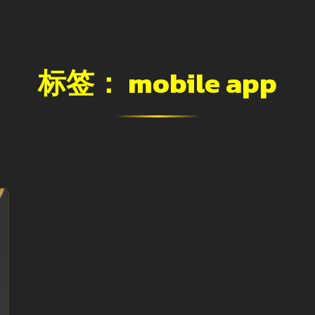
标签：
mobile app