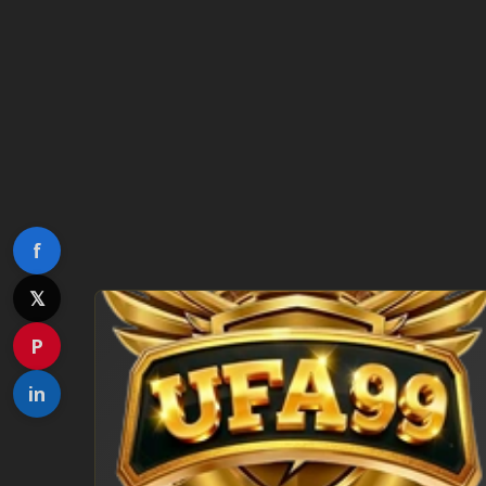
f
𝕏
P
in