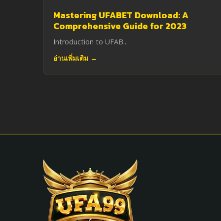
Mastering UFABET Download: A
Comprehensive Guide for 2023
Introduction to UFAB...
อ่านเพิ่มเติม →