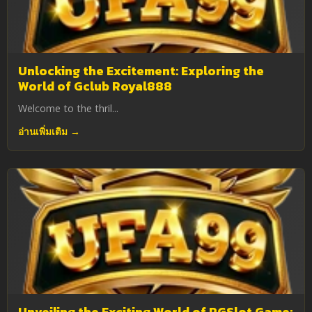
Unlocking the Excitement: Exploring the
World of Gclub Royal888
Welcome to the thril...
อ่านเพิ่มเติม →