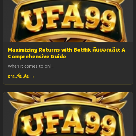
Maximizing Returns with Betflik คืนยอดเสีย: A
Comprehensive Guide
When it comes to onl...
อ่านเพิ่มเติม →