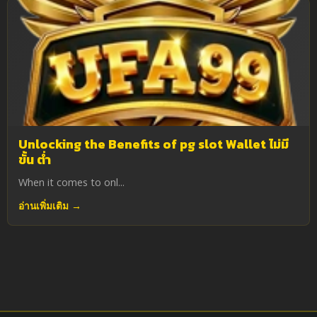
Unlocking the Benefits of pg slot Wallet ไม่มี
ขั้น ตํ่า
When it comes to onl...
อ่านเพิ่มเติม →