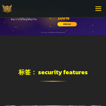
标签：
security features