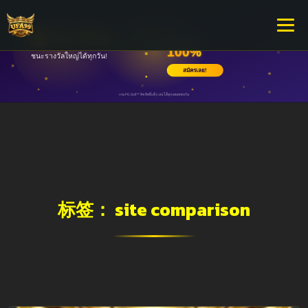
标签：
site comparison