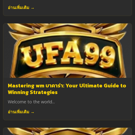
อ่านเพิ่มเติม →
Mastering wm บาคาร่า: Your Ultimate Guide to
Winning Strategies
Welcome to the world...
อ่านเพิ่มเติม →