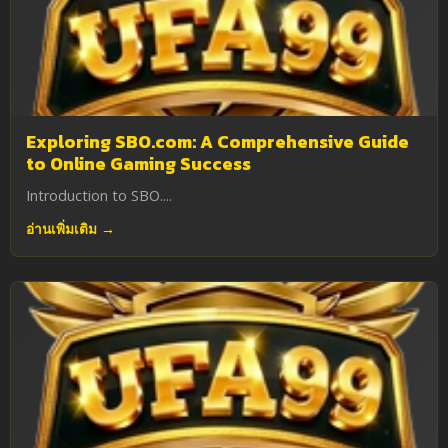
Exploring SBO.com: A Comprehensive Guide
to Online Gaming Success
Introduction to SBO....
อ่านเพิ่มเติม →