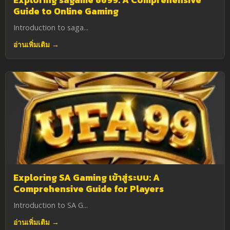
Exploring sagame 6699: A Comprehensive
Guide to Online Gaming
Introduction to saga...
อ่านเพิ่มเติม →
Exploring SA Gaming เข้าสู่ระบบ: A
Comprehensive Guide for Players
Introduction to SA G...
อ่านเพิ่มเติม →